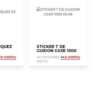
RQUEZ
STICKER T DE
GUIDON GSXR 1000
05-06
30.00
Dhs
ACCESSOIRES
140.00
Dhs
MOTO