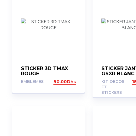
STICKER 3D TMAX
STICKER JAN
ROUGE
GSXR BLANC
EMBLEMES
90.00
Dhs
KIT DECOS
1
ET
STICKERS