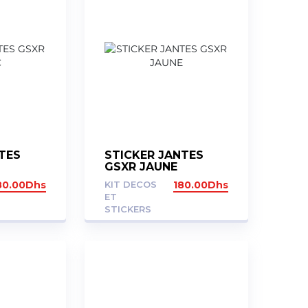
TES
STICKER JANTES
GSXR JAUNE
80.00
Dhs
KIT DECOS
180.00
Dhs
ET
STICKERS