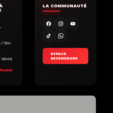
À
LA COMMUNAUTÉ
E
–
0
 / 15h–
ESPACE
REVENDEURS
 18h00
Fermé