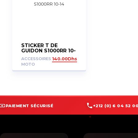
STICKER T DE
GUIDON S1000RR 10-
14
ACCESSOIRES
140.00
Dhs
MOTO
PAIEMENT SÉCURISÉ
+212 (0) 6 04 52 00