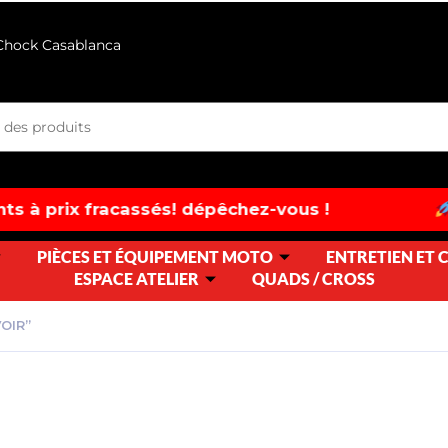
 Chock Casablanca
és! dépêchez-vous !
Liquidation excep
PIÈCES ET ÉQUIPEMENT MOTO
ENTRETIEN ET
ESPACE ATELIER
QUADS / CROSS
OIR”