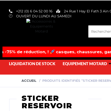
evobike.ma423143819882977
+212 (0) 6 04 52 00 16
24 Rue 1 Hay El Fath 3 Ain
OUVERT DU LUNDI AU SAMEDI
on, !
casques, chaussures, gants à prix fracass
LIQUIDATION DE STOCK
EQUIPEMENT MOTARD
ACCUEIL
PRODUITS IDENTIFIÉS “STICKER RESERV
STICKER
RESERVOIR