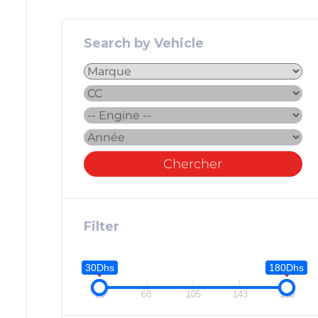
Search by Vehicle
Chercher
Filter
30Dhs
180Dhs
30
68
105
143
180