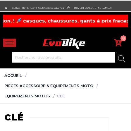
evobike.ma423143819882977
24 Rue 1 Hay El Fath 3 Ain Chock Casablanca
OUVERT DU LUNDI AU SAMEDI
sques, chaussures, gants à prix fracassés! dépêc
0
ACCUEIL
PIÈCES ACCESSOIRE & EQUIPEMENTS MOTO
EQUIPEMENTS MOTOS
CLÉ
CLÉ