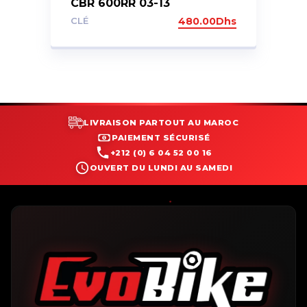
CBR 600RR 03-13
CLÉ
480.00
Dhs
LIVRAISON PARTOUT AU MAROC
PAIEMENT SÉCURISÉ
+212 (0) 6 04 52 00 16
OUVERT DU LUNDI AU SAMEDI