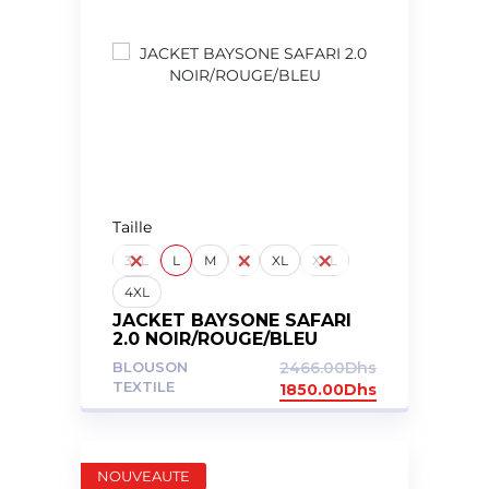
Taille
3XL
L
M
S
XL
XXL
4XL
JACKET BAYSONE SAFARI
2.0 NOIR/ROUGE/BLEU
BLOUSON
2466.00
Dhs
TEXTILE
1850.00
Dhs
NOUVEAUTE