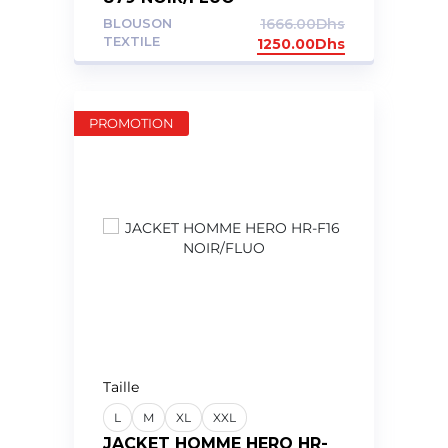
BLOUSON
1666.00
Dhs
TEXTILE
1250.00
Dhs
PROMOTION
Taille
L
M
XL
XXL
JACKET HOMME HERO HR-