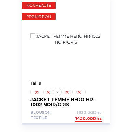
NOUVEAUTE
PROMOTION
Taille
3XL
M
S
XL
XXL
JACKET FEMME HERO HR-
1002 NOIR/GRIS
BLOUSON
1933.00
Dhs
TEXTILE
1450.00
Dhs