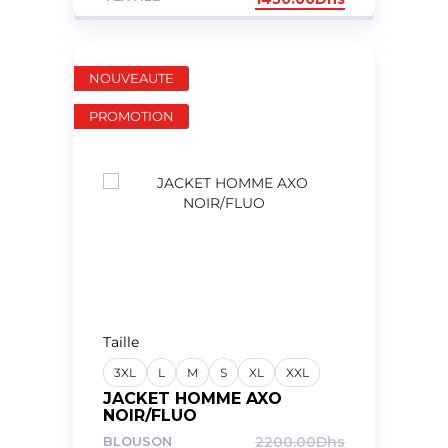
NOUVEAUTE
PROMOTION
Taille
3XL
L
M
S
XL
XXL
JACKET HOMME AXO
NOIR/FLUO
BLOUSON
2200.00
Dhs