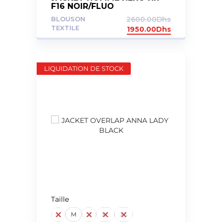
F16 NOIR/FLUO
BLOUSON
2600.00
Dhs
TEXTILE
1950.00
Dhs
LIQUIDATION DE STOCK
Taille
L
M
S
XL
XS