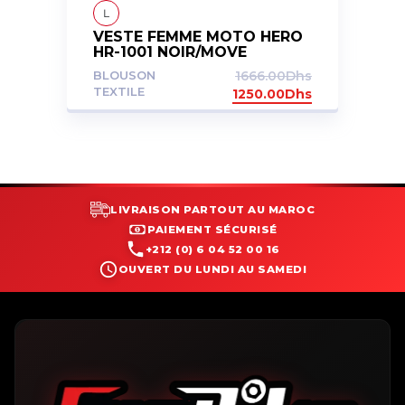
L
VESTE FEMME MOTO HERO
HR-1001 NOIR/MOVE
BLOUSON
1666.00
Dhs
TEXTILE
1250.00
Dhs
LIVRAISON PARTOUT AU MAROC
PAIEMENT SÉCURISÉ
+212 (0) 6 04 52 00 16
OUVERT DU LUNDI AU SAMEDI