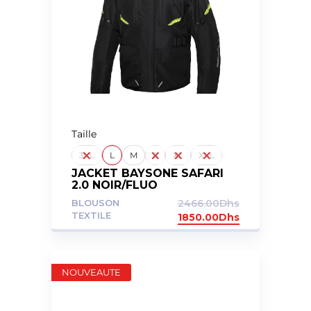
Taille
3XL
L
M
S
XL
XXL
JACKET BAYSONE SAFARI
2.0 NOIR/FLUO
BLOUSON
2466.00
Dhs
TEXTILE
1850.00
Dhs
NOUVEAUTE