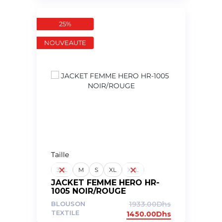
25%
NOUVEAUTE
Taille
3XL
M
S
XL
XXL
JACKET FEMME HERO HR-
1005 NOIR/ROUGE
BLOUSON
1933.00
Dhs
TEXTILE
1450.00
Dhs