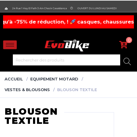
evobike.ma423143819882977
24 Rue 1 Hay El Fath 3 Ain Chock Casablanca
OUVERT DU LUNDI AU SAMEDI
réduction, !
casques, chaussures, gants à prix f
0
ACCUEIL
EQUIPEMENT MOTARD
VESTES & BLOUSONS
BLOUSON TEXTILE
BLOUSON
TEXTILE