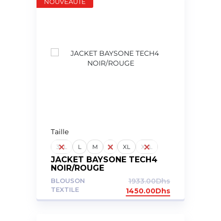
NOUVEAUTE
Taille
3XL
L
M
S
XL
XXL
JACKET BAYSONE TECH4
NOIR/ROUGE
BLOUSON
1933.00
Dhs
TEXTILE
1450.00
Dhs