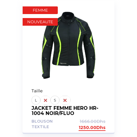
FEMME
NOUVEAUTE
Taille
L
M
S
XL
JACKET FEMME HERO HR-
1004 NOIR/FLUO
BLOUSON
1666.00
Dhs
TEXTILE
1250.00
Dhs