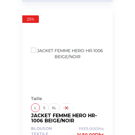
25%
Taille
L
S
XL
XXL
JACKET FEMME HERO HR-
1006 BEIGE/NOIR
BLOUSON
1933.00
Dhs
TEXTILE
1450.00
Dhs