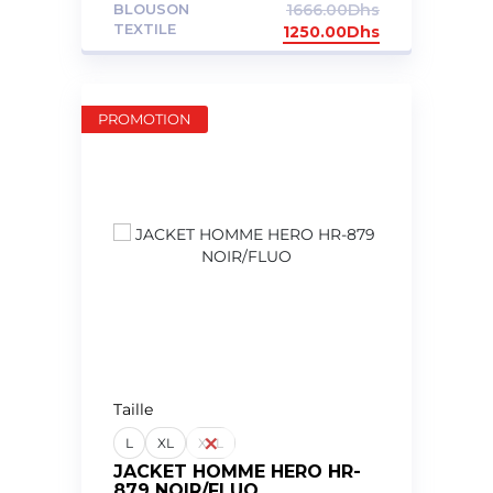
BLOUSON
1666.00
Dhs
TEXTILE
1250.00
Dhs
PROMOTION
Taille
L
XL
XXL
JACKET HOMME HERO HR-
879 NOIR/FLUO