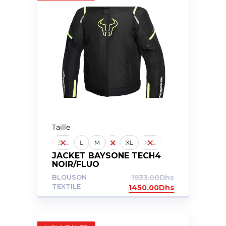
Taille
3XL
L
M
S
XL
XXL
JACKET BAYSONE TECH4
NOIR/FLUO
BLOUSON
1933.00
Dhs
TEXTILE
1450.00
Dhs