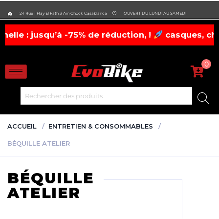
evobike.ma423143819882977
24 Rue 1 Hay El Fath 3 Ain Chock Casablanca
OUVERT DU LUNDI AU SAMEDI
: jusqu’à -75% de réduction, !
casques, chaussur
0
ACCUEIL
ENTRETIEN & CONSOMMABLES
BÉQUILLE ATELIER
BÉQUILLE
ATELIER