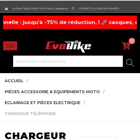
evobike.ma423143819882977
24 Rue 1 Hay El Fath 3 Ain Chock Casablanca
OUVERT DU LUNDI AU SAMEDI
: jusqu’à -75% de réduction, !
casques, chaussur
0
ACCUEIL
PIÈCES ACCESSOIRE & EQUIPEMENTS MOTO
ECLAIRAGE ET PIÈCES ELECTRIQUE
CHARGEUR TÉLÉPHONE
CHARGEUR