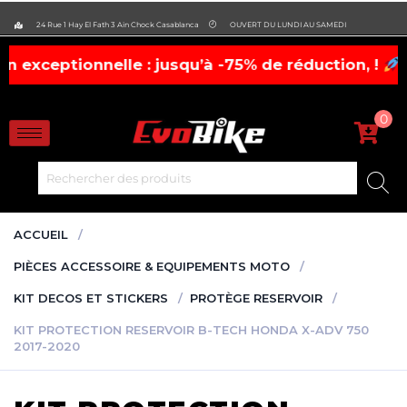
evobike.ma423143819882977
24 Rue 1 Hay El Fath 3 Ain Chock Casablanca
OUVERT DU LUNDI AU SAMEDI
onnelle : jusqu’à -75% de réduction, !
casques, c
0
ACCUEIL
PIÈCES ACCESSOIRE & EQUIPEMENTS MOTO
KIT DECOS ET STICKERS
PROTÈGE RESERVOIR
KIT PROTECTION RESERVOIR B-TECH HONDA X-ADV 750
2017-2020