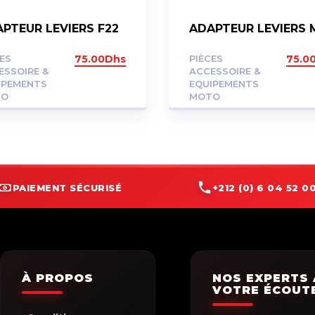
PTEUR LEVIERS F22
ADAPTEUR LEVIERS 
CES
75.00
Dhs
PIÈCES
75.0
ESSOIRE &
ACCESSOIRE &
IPEMENTS
EQUIPEMENTS
TO
MOTO
PAIEMENT SÉCURISÉ
+212 (0) 6 04 52 00
À PROPOS
NOS EXPERTS 
VOTRE ÉCOUT