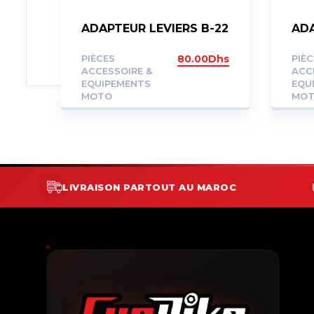
ADAPTEUR LEVIERS B-22
ADA
PIÈCES
80.00
Dhs
PIÈ
ACCESSOIRE &
ACC
EQUIPEMENTS
EQU
MOTO
MO
LIVRAISON PARTOUT AU MAROC