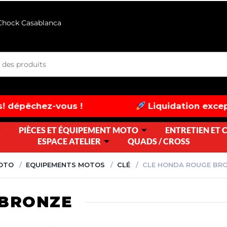
 Chock Casablanca
vous !
Liquidation exceptionnelle : j
PIÈCES ET ÉQUIPEMENT MOTO
ENTRETIEN ET
ESPACE ATELIER
QUADS / CROSS
MOTO
EQUIPEMENTS MOTOS
CLÉ
CLE HONDA ROUGE BR
 BRONZE