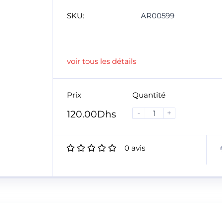
SKU:
AR00599
voir tous les détails
Prix
Quantité
-
+
120.00
Dhs
0
avis