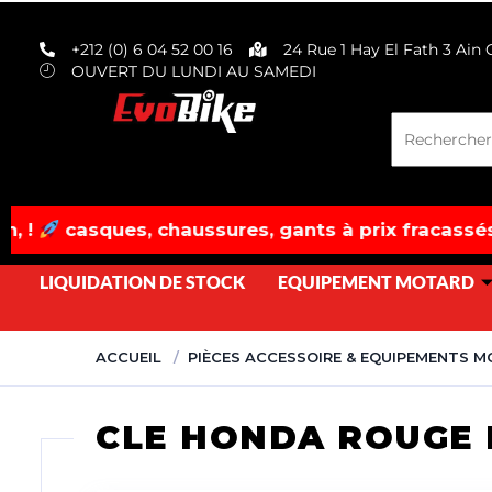
evobike.ma423143819882977
+212 (0) 6 04 52 00 16
24 Rue 1 Hay El Fath 3 Ain
OUVERT DU LUNDI AU SAMEDI
es, chaussures, gants à prix fracassés! dépêchez-
LIQUIDATION DE STOCK
EQUIPEMENT MOTARD
ACCUEIL
PIÈCES ACCESSOIRE & EQUIPEMENTS 
CLE HONDA ROUGE