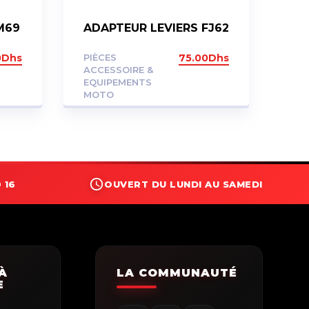
M69
ADAPTEUR LEVIERS FJ62
0
Dhs
PIÈCES
75.00
Dhs
ACCESSOIRE &
EQUIPEMENTS
MOTO
 16
OUVERT DU LUNDI AU SAMEDI
À
LA COMMUNAUTÉ
E