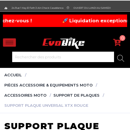
evobike.ma423143819882977
24 Rue 1 Hay El Fath 3 Ain Chock Casablanca
OUVERT DU LUNDI AU SAMEDI
s !
Liquidation exceptionnelle : jusq
0
ACCUEIL
PIÈCES ACCESSOIRE & EQUIPEMENTS MOTO
ACCESSOIRES MOTO
SUPPORT DE PLAQUES
SUPPORT PLAQUE UNVERSAL XTX ROUGE
SUPPORT PLAQUE