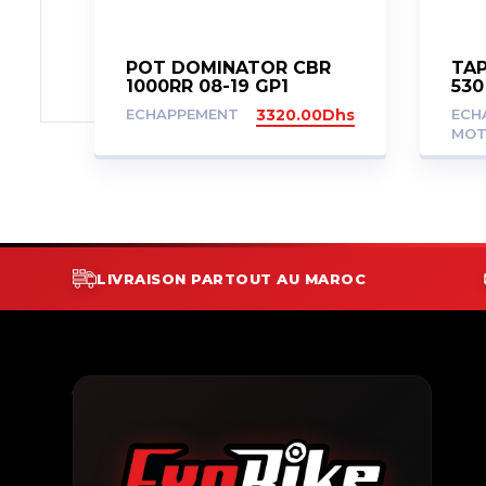
POT DOMINATOR CBR
TA
1000RR 08-19 GP1
530
ECHAPPEMENT
3320.00
Dhs
ECH
MO
LIVRAISON PARTOUT AU MAROC