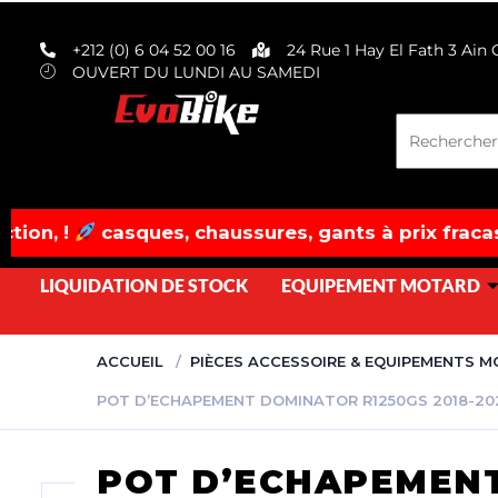
evobike.ma423143819882977
+212 (0) 6 04 52 00 16
24 Rue 1 Hay El Fath 3 Ain
OUVERT DU LUNDI AU SAMEDI
asques, chaussures, gants à prix fracassés! dépêc
LIQUIDATION DE STOCK
EQUIPEMENT MOTARD
ACCUEIL
PIÈCES ACCESSOIRE & EQUIPEMENTS 
POT D’ECHAPEMENT DOMINATOR R1250GS 2018-20
POT D’ECHAPEMENT