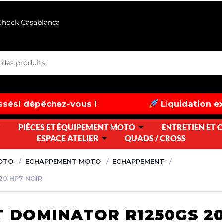
 Chock Casablanca
hez-vous !
Liquidation exceptionnell
PIÈCES ET ÉQUIPEMENT MOTO
ENTRETIEN ET
ESPACE ATELIER
QUADS / CROSS
MOTO
ECHAPPEMENT MOTO
ECHAPPEMENT
20 HP7 NOIR
 DOMINATOR R1250GS 20