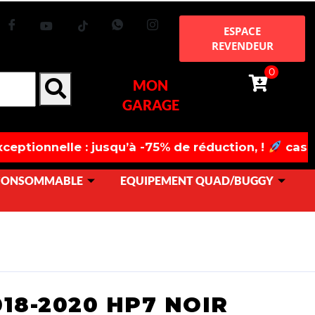
ESPACE
REVENDEUR
0
MON
GARAGE
e : jusqu’à -75% de réduction, !
casques, chaussu
 CONSOMMABLE
EQUIPEMENT QUAD/BUGGY
18-2020 HP7 NOIR