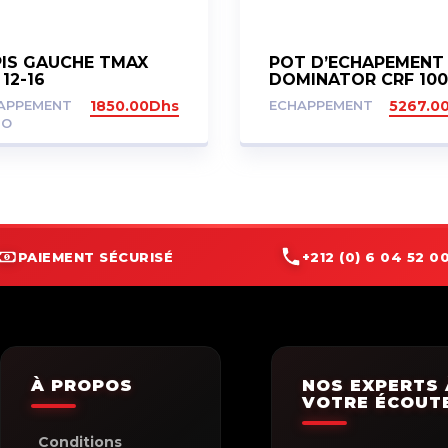
PIS GAUCHE TMAX
POT D’ECHAPEMENT
 12-16
DOMINATOR CRF 100
AFRICA TWIN 2016-2
APPEMENT
1850.00
Dhs
ECHAPPEMENT
5267.0
HP1
TO
PAIEMENT SÉCURISÉ
+212 (0) 6 04 52 00
À PROPOS
NOS EXPERTS 
VOTRE ÉCOUT
Conditions