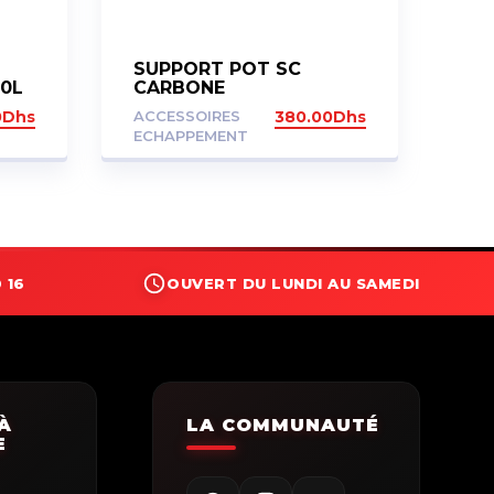
SUPPORT POT SC
0L
CARBONE
019
0
Dhs
ACCESSOIRES
380.00
Dhs
ECHAPPEMENT
 16
OUVERT DU LUNDI AU SAMEDI
À
LA COMMUNAUTÉ
E