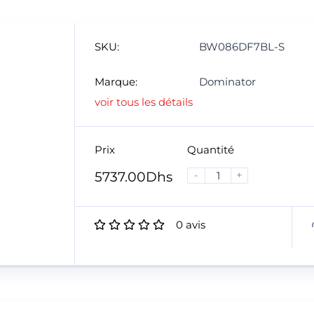
SKU:
BW086DF7BL-S
Marque:
Dominator
voir tous les détails
Prix
Quantité
-
+
5737.00
Dhs
0
avis