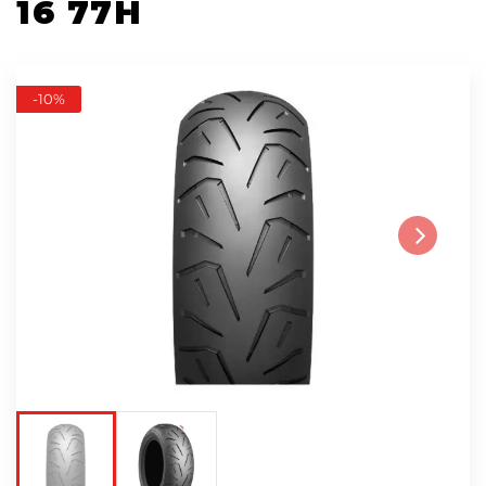
16 77H
-10%
Next