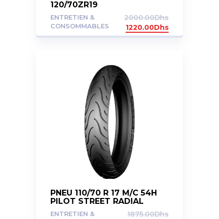
120/70ZR19
ENTRETIEN &
2000.00
Dhs
CONSOMMABLES
1220.00
Dhs
PNEU 110/70 R 17 M/C 54H
PILOT STREET RADIAL
ENTRETIEN &
1875.00
Dhs