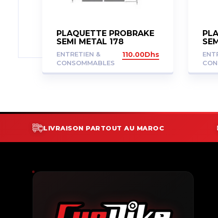
PLAQUETTE PROBRAKE
PL
SEMI METAL 178
SEM
ENTRETIEN &
110.00
Dhs
ENT
CONSOMMABLES
CON
LIVRAISON PARTOUT AU MAROC