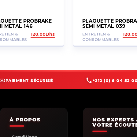
AQUETTE PROBRAKE
PLAQUETTE PROBRA
I METAL 146
SEMI METAL 039
RETIEN &
120.00
Dhs
ENTRETIEN &
120.0
SOMMABLES
CONSOMMABLES
PAIEMENT SÉCURISÉ
+212 (0) 6 04 52 00
À PROPOS
NOS EXPERTS 
VOTRE ÉCOUT