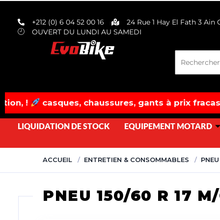
evobike.ma423143819882977
+212 (0) 6 04 52 00 16
24 Rue 1 Hay El Fath 3 Ain
OUVERT DU LUNDI AU SAMEDI
ues, chaussures, gants à prix fracassés! dépêche
LIQUIDATION DE STOCK
EQUIPEMENT MOTARD
ACCUEIL
ENTRETIEN & CONSOMMABLES
PNEU
PNEU 150/60 R 17 M