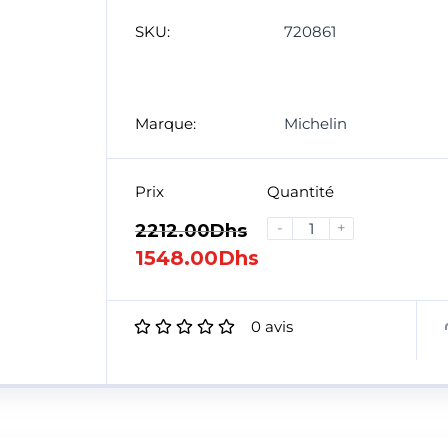
SKU:
720861
Marque:
Michelin
Prix
Quantité
-
+
2212.00
Dhs
1548.00
Dhs
0
avis