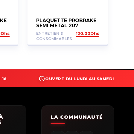
KE
PLAQUETTE PROBRAKE
SEMI METAL 207
0
Dhs
ENTRETIEN &
120.00
Dhs
CONSOMMABLES
 16
OUVERT DU LUNDI AU SAMEDI
À
LA COMMUNAUTÉ
E