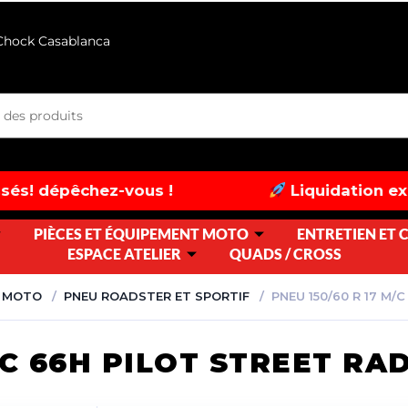
 Chock Casablanca
z-vous !
Liquidation exceptionnelle :
PIÈCES ET ÉQUIPEMENT MOTO
ENTRETIEN ET
ESPACE ATELIER
QUADS / CROSS
 MOTO
PNEU ROADSTER ET SPORTIF
PNEU 150/60 R 17 M/
/C 66H PILOT STREET RA