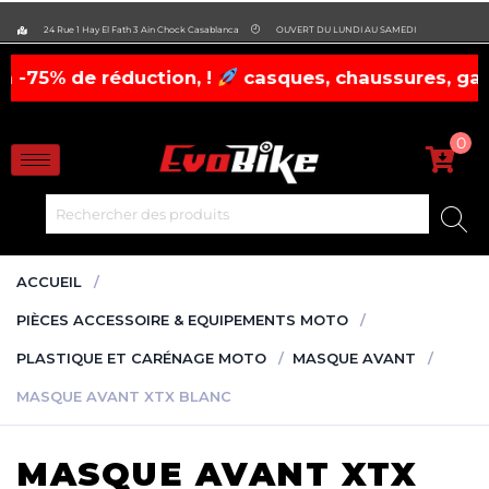
evobike.ma423143819882977
24 Rue 1 Hay El Fath 3 Ain Chock Casablanca
OUVERT DU LUNDI AU SAMEDI
e réduction, !
casques, chaussures, gants à pri
0
ACCUEIL
PIÈCES ACCESSOIRE & EQUIPEMENTS MOTO
PLASTIQUE ET CARÉNAGE MOTO
MASQUE AVANT
MASQUE AVANT XTX BLANC
MASQUE AVANT XTX