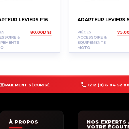
PTEUR LEVIERS F16
ADAPTEUR LEVIERS 
CES
80.00
Dhs
PIÈCES
75.0
ESSOIRE &
ACCESSOIRE &
IPEMENTS
EQUIPEMENTS
TO
MOTO
PAIEMENT SÉCURISÉ
+212 (0) 6 04 52 00
À PROPOS
NOS EXPERTS 
VOTRE ÉCOUT