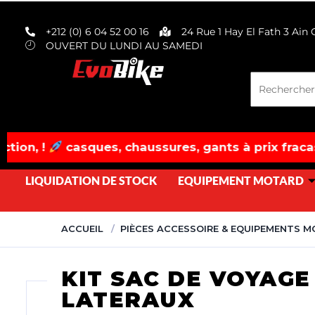
evobike.ma423143819882977
+212 (0) 6 04 52 00 16
24 Rue 1 Hay El Fath 3 Ain
OUVERT DU LUNDI AU SAMEDI
ques, chaussures, gants à prix fracassés! dépêche
LIQUIDATION DE STOCK
EQUIPEMENT MOTARD
ACCUEIL
PIÈCES ACCESSOIRE & EQUIPEMENTS 
KIT SAC DE VOYAGE
LATERAUX