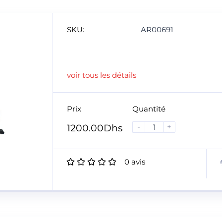
SKU:
AR00691
voir tous les détails
Prix
Quantité
-
+
1200.00
Dhs
0
avis