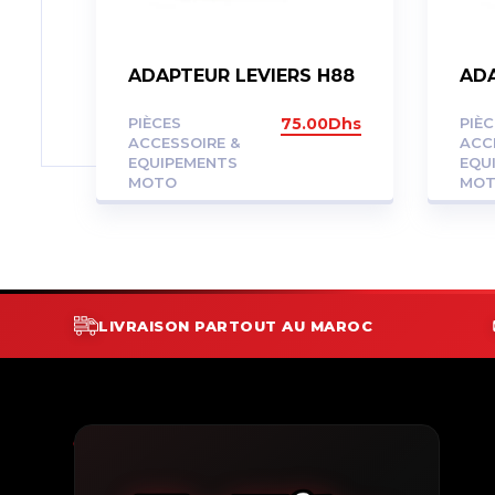
ADAPTEUR LEVIERS H88
ADA
PIÈCES
75.00
Dhs
PIÈ
ACCESSOIRE &
ACC
EQUIPEMENTS
EQU
MOTO
MO
LIVRAISON PARTOUT AU MAROC