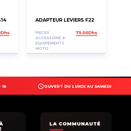
S14
ADAPTEUR LEVIERS F22
0
Dhs
PIÈCES
75.00
Dhs
ACCESSOIRE &
EQUIPEMENTS
MOTO
 16
OUVERT DU LUNDI AU SAMEDI
À
LA COMMUNAUTÉ
E