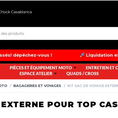
 Chock Casablanca
z-vous !
Liquidation exceptionnelle :
PIÈCES ET ÉQUIPEMENT MOTO
ENTRETIEN ET
ESPACE ATELIER
QUADS / CROSS
MOTO
BAGAGERIES ET VOYAGES
KIT SAC DE VOYAGE EXTER
 EXTERNE POUR TOP CAS