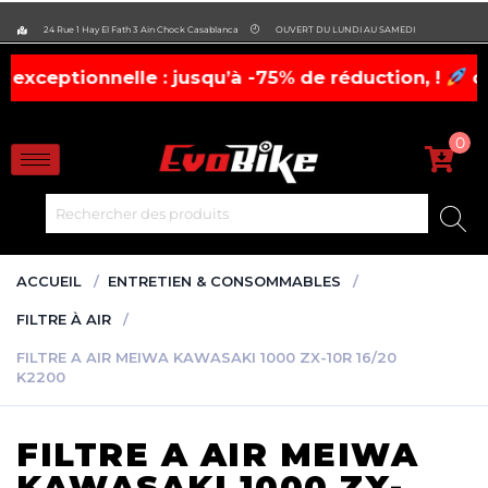
evobike.ma423143819882977
24 Rue 1 Hay El Fath 3 Ain Chock Casablanca
OUVERT DU LUNDI AU SAMEDI
nelle : jusqu’à -75% de réduction, !
casques, cha
0
ACCUEIL
ENTRETIEN & CONSOMMABLES
FILTRE À AIR
FILTRE A AIR MEIWA KAWASAKI 1000 ZX-10R 16/20
K2200
FILTRE A AIR MEIWA
KAWASAKI 1000 ZX-