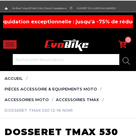
evobike.ma423143819882977
24 Rue 1 Hay El Fath 3 Ain Chock Casablanca
OUVERT DU LUNDI AU SAMEDI
on exceptionnelle : jusqu’à -75% de réduction, !
0
ACCUEIL
PIÈCES ACCESSOIRE & EQUIPEMENTS MOTO
ACCESSOIRES MOTO
ACCESSOIRES TMAX
DOSSERET TMAX 530 12-16 NOIR
DOSSERET TMAX 530