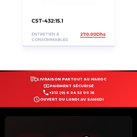
CST-432:15.1
ENTRETIEN &
270.00
Dhs
CONSOMMABLES
LIVRAISON PARTOUT AU MAROC
PAIEMENT SÉCURISÉ
+212 (0) 6 04 52 00 16
OUVERT DU LUNDI AU SAMEDI