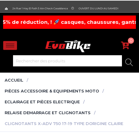
evobike.ma423143819882977
24 Rue 1 Hay El Fath 3 Ain Chock Casablanca
OUVERT DU LUNDI AU SAMEDI
réduction, !
casques, chaussures, gants à prix f
0
ACCUEIL
PIÈCES ACCESSOIRE & EQUIPEMENTS MOTO
ECLAIRAGE ET PIÈCES ELECTRIQUE
RELAISE DEMARRAGE ET CLIGNOTANTS
CLIGNOTANTS X-ADV 750 17-19 TYPE DORIGINE CLAIRE