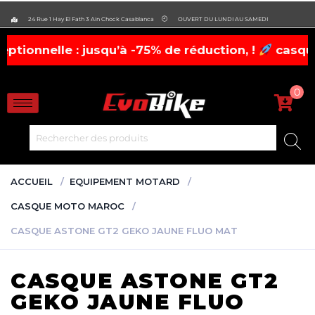
evobike.ma423143819882977
24 Rue 1 Hay El Fath 3 Ain Chock Casablanca
OUVERT DU LUNDI AU SAMEDI
e : jusqu’à -75% de réduction, !
casques, chauss
0
ACCUEIL
EQUIPEMENT MOTARD
CASQUE MOTO MAROC
CASQUE ASTONE GT2 GEKO JAUNE FLUO MAT
CASQUE ASTONE GT2
GEKO JAUNE FLUO