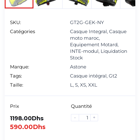
Next
SKU:
GT2G-GEK-NY
Catégories
Casque Integral
,
Casque
moto maroc
,
Equipement Motard
,
INTE-modul
,
Liquidation
Stock
Marque:
Astone
Tags:
Casque intégral
,
Gt2
Taille:
L
,
S
,
XS
,
XXL
Prix
Quantité
-
+
1198.00
Dhs
590.00
Dhs