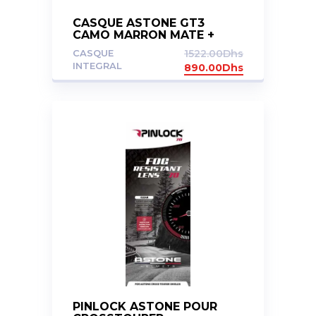
CASQUE ASTONE GT3
CAMO MARRON MATE +
VISIERE OFFERT (FUMMEE ,
CASQUE
1522.00
Dhs
GRIS OU JAUNE)
INTEGRAL
890.00
Dhs
PINLOCK ASTONE POUR