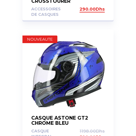
CROSSTOURER
TRANSPARENT
ACCESSOIRES
290.00
Dhs
DE CASQUES
NOUVEAUTE
CASQUE ASTONE GT2
CHROME BLEU
CASQUE
1198.00
Dhs