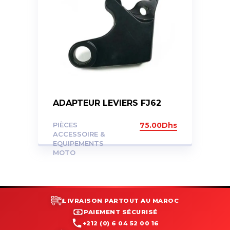
ADAPTEUR LEVIERS FJ62
PIÈCES
75.00
Dhs
ACCESSOIRE &
EQUIPEMENTS
MOTO
LIVRAISON PARTOUT AU MAROC
PAIEMENT SÉCURISÉ
+212 (0) 6 04 52 00 16