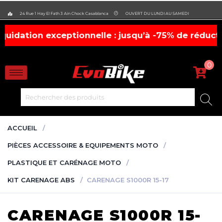
evobike.ma423143819882977
24 Rue 1 Hay El Fath 3 Ain Chock Casablanca
OUVERT DU LUNDI AU SAMEDI
n exceptionnelle : jusqu’à -75% de réduction, !
c
0
ACCUEIL
PIÈCES ACCESSOIRE & EQUIPEMENTS MOTO
PLASTIQUE ET CARÉNAGE MOTO
KIT CARENAGE ABS
CARENAGE S1000R 15-17
CARENAGE S1000R 15-