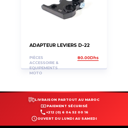
ADAPTEUR LEVIERS D-22
PIÈCES
80.00
Dhs
ACCESSOIRE &
EQUIPEMENTS
MOTO
LIVRAISON PARTOUT AU MAROC
PAIEMENT SÉCURISÉ
+212 (0) 6 04 52 00 16
OUVERT DU LUNDI AU SAMEDI