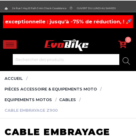
evobike.ma423143819882977
24 Rue 1 Hay El Fath 3 Ain Chock Casablanca
OUVERT DU LUNDI AU SAMEDI
onnelle : jusqu’à -75% de réduction, !
casques, c
0
ACCUEIL
PIÈCES ACCESSOIRE & EQUIPEMENTS MOTO
EQUIPEMENTS MOTOS
CABLES
CABLE EMBRAYAGE Z900
CABLE EMBRAYAGE