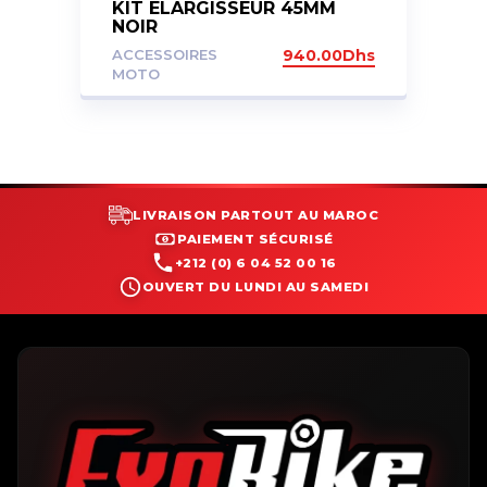
KIT ELARGISSEUR 45MM
NOIR
ACCESSOIRES
940.00
Dhs
MOTO
LIVRAISON PARTOUT AU MAROC
PAIEMENT SÉCURISÉ
+212 (0) 6 04 52 00 16
OUVERT DU LUNDI AU SAMEDI