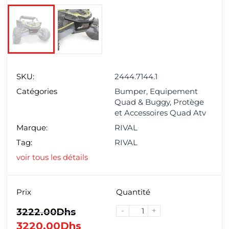
SKU:
2444.7144.1
Catégories
Bumper
,
Equipement
Quad & Buggy
,
Protège
et Accessoires Quad Atv
Marque:
RIVAL
Tag:
RIVAL
voir tous les détails
Prix
Quantité
-
+
3222.00
Dhs
3220.00
Dhs