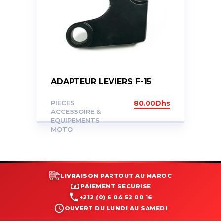
ADAPTEUR LEVIERS F-15
PIÈCES
80.00
Dhs
ACCESSOIRE &
EQUIPEMENTS
MOTO
LIVRAISON PARTOUT AU MAROC
PAIEMENT SÉCURISÉ
+212 (0) 6 04 52 00 16
OUVERT DU LUNDI AU SAMEDI