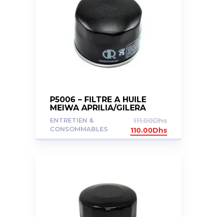
P5006 – FILTRE A HUILE
MEIWA APRILIA/GILERA
750/800/850
ENTRETIEN &
111.00
Dhs
CONSOMMABLES
110.00
Dhs