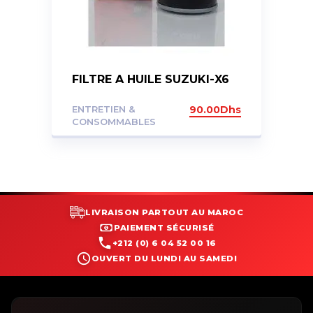
FILTRE A HUILE SUZUKI-X6
ENTRETIEN &
90.00
Dhs
CONSOMMABLES
LIVRAISON PARTOUT AU MAROC
PAIEMENT SÉCURISÉ
+212 (0) 6 04 52 00 16
OUVERT DU LUNDI AU SAMEDI