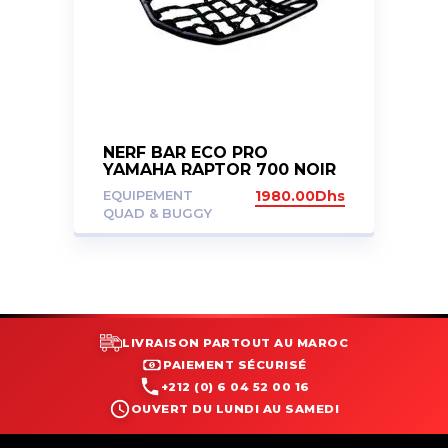
NERF BAR ECO PRO
YAMAHA RAPTOR 700 NOIR
EQUIPEMENT
1980.00
Dhs
QUAD & BUGGY
LIVRAISON PARTOUT AU MAROC
PAIEMENT SÉCURISÉ
+212 (0) 6 04 52 00 16
OUVERT DU LUNDI AU SAMEDI