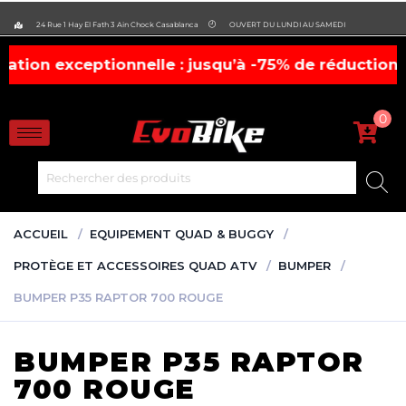
evobike.ma423143819882977
24 Rue 1 Hay El Fath 3 Ain Chock Casablanca
OUVERT DU LUNDI AU SAMEDI
xceptionnelle : jusqu’à -75% de réduction, !
casq
0
ACCUEIL
EQUIPEMENT QUAD & BUGGY
PROTÈGE ET ACCESSOIRES QUAD ATV
BUMPER
BUMPER P35 RAPTOR 700 ROUGE
BUMPER P35 RAPTOR
700 ROUGE