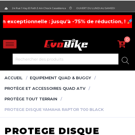
evobike.ma423143819882977
24 Rue 1 Hay El Fath 3 Ain Chock Casablanca
OUVERT DU LUNDI AU SAMEDI
ionnelle : jusqu’à -75% de réduction, !
casques,
0
ACCUEIL
EQUIPEMENT QUAD & BUGGY
PROTÈGE ET ACCESSOIRES QUAD ATV
PROTÈGE TOUT TERRAIN
PROTEGE DISQUE YAMAHA RAPTOR 700 BLACK
PROTEGE DISQUE