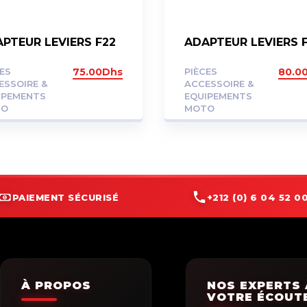
PTEUR LEVIERS F22
ADAPTEUR LEVIERS F
CES
75.00
Dhs
PIÈCES
80.0
ESSOIRE &
ACCESSOIRE &
IPEMENTS
EQUIPEMENTS
TO
MOTO
PAIEMENT SÉCURISÉ
+212 (0) 6 04 52 00
À PROPOS
NOS EXPERTS 
VOTRE ÉCOUT