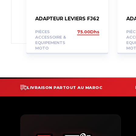
ADAPTEUR LEVIERS FJ62
ADA
PIÈCES
75.00
Dhs
PIÈ
ACCESSOIRE &
ACC
EQUIPEMENTS
EQU
MOTO
MO
LIVRAISON PARTOUT AU MAROC