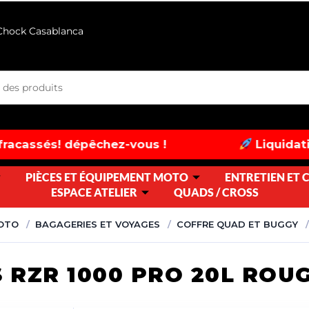
 Chock Casablanca
pêchez-vous !
Liquidation exceptionn
PIÈCES ET ÉQUIPEMENT MOTO
ENTRETIEN ET
ESPACE ATELIER
QUADS / CROSS
MOTO
BAGAGERIES ET VOYAGES
COFFRE QUAD ET BUGGY
 RZR 1000 PRO 20L ROU