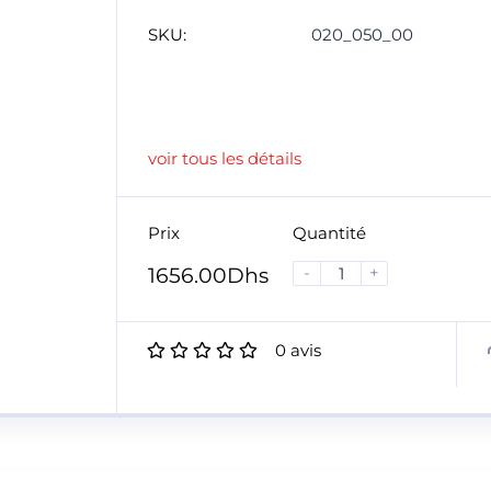
SKU:
020_050_00
voir tous les détails
Prix
Quantité
-
+
1656.00
Dhs
0
avis