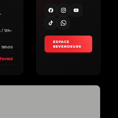
–
0
 / 15h–
ESPACE
REVENDEURS
 18h00
Fermé