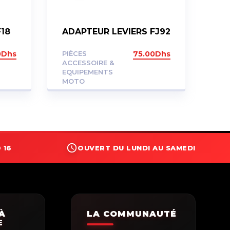
18
ADAPTEUR LEVIERS FJ92
0
Dhs
PIÈCES
75.00
Dhs
ACCESSOIRE &
EQUIPEMENTS
MOTO
 16
OUVERT DU LUNDI AU SAMEDI
À
LA COMMUNAUTÉ
E