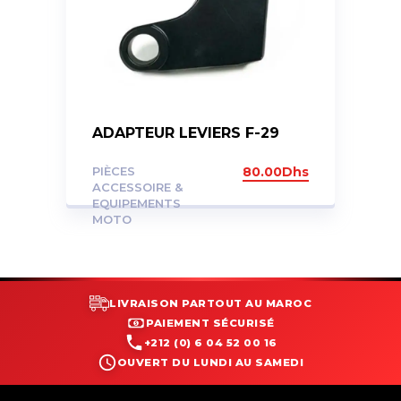
ADAPTEUR LEVIERS F-29
PIÈCES
80.00
Dhs
ACCESSOIRE &
EQUIPEMENTS
MOTO
LIVRAISON PARTOUT AU MAROC
PAIEMENT SÉCURISÉ
+212 (0) 6 04 52 00 16
OUVERT DU LUNDI AU SAMEDI