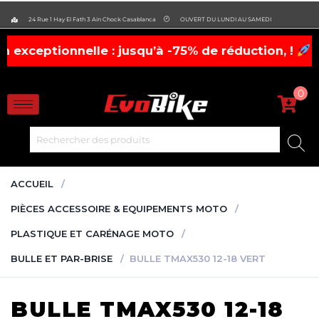
evobike.ma423143819882977
24 Rue 1 Hay El Fath 3 Ain Chock Casablanca
OUVERT DU LUNDI AU SAMEDI
ionnelle : jusqu’à -75% de réduction, !
casques, 
0
ACCUEIL
PIÈCES ACCESSOIRE & EQUIPEMENTS MOTO
PLASTIQUE ET CARÉNAGE MOTO
BULLE ET PAR-BRISE
BULLE TMAX530 12-18 VERT
BULLE TMAX530 12-18