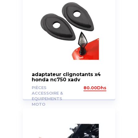
adaptateur clignotants x4
honda nc750 xadv
PIÈCES
80.00
Dhs
ACCESSOIRE &
EQUIPEMENTS
MOTO