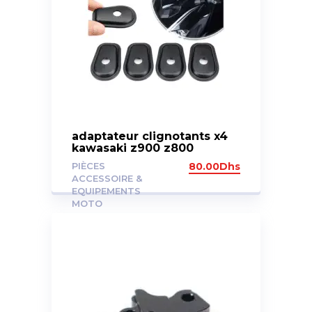
adaptateur clignotants x4
kawasaki z900 z800
PIÈCES
80.00
Dhs
ACCESSOIRE &
EQUIPEMENTS
MOTO