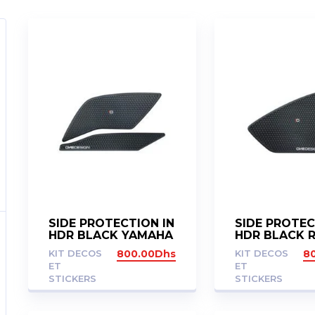
SIDE PROTECTION IN
SIDE PROTEC
HDR BLACK YAMAHA
HDR BLACK R
R1 / R1M ’15-’19
GS 2013-2018
KIT DECOS
800.00
Dhs
KIT DECOS
8
ET
ET
STICKERS
STICKERS