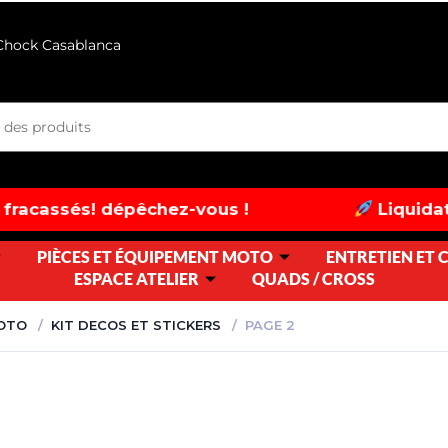
 Chock Casablanca
chez-vous !
Liquidation exceptionnell
PIÈCES ET ÉQUIPEMENT MOTO
ENTRETIEN ET
ESPACE ATELIER
QUADS / CROSS
MOTO
KIT DECOS ET STICKERS
PAGE 2