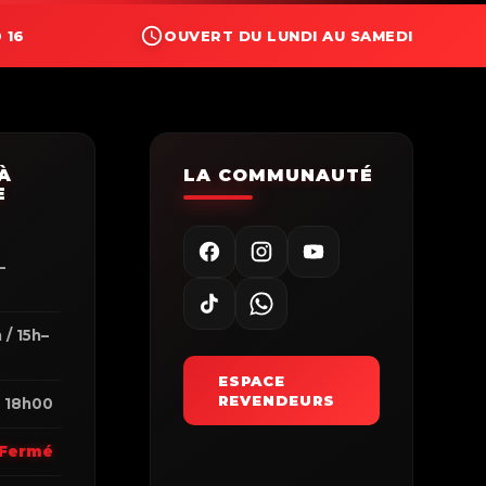
 16
OUVERT DU LUNDI AU SAMEDI
À
LA COMMUNAUTÉ
E
–
0
 / 15h–
ESPACE
REVENDEURS
 18h00
Fermé