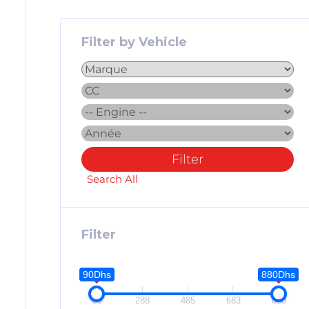
Filter by Vehicle
Filter
Search All
Filter
90Dhs
880Dhs
90
288
485
683
880