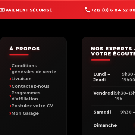
PAIEMENT SÉCURISÉ
+212 (0) 6 04 52 00
À PROPOS
NOS EXPERTS 
VOTRE ÉCOUT
Conditions
générales de vente
Lundi –
9h30 
Livraison
Jeudi
19h0
Contactez-nous
Programmes
Vendredi
9h30–13h
d'affiliation
19h
Postulez votre CV
Samedi
9h30 –
Mon Garage
Dimanche