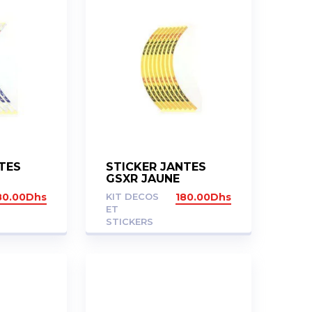
TES
STICKER JANTES
GSXR JAUNE
80.00
Dhs
KIT DECOS
180.00
Dhs
ET
STICKERS