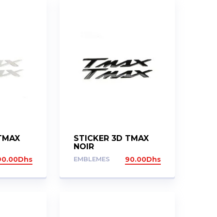
 TMAX
STICKER 3D TMAX
NOIR
90.00
Dhs
EMBLEMES
90.00
Dhs