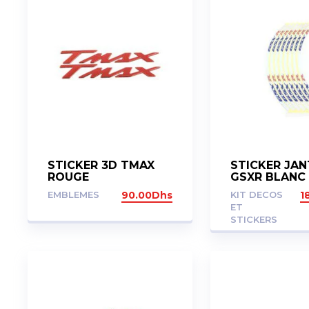
STICKER 3D TMAX
STICKER JAN
ROUGE
GSXR BLANC
EMBLEMES
90.00
Dhs
KIT DECOS
1
ET
STICKERS