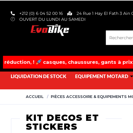
evobike.ma423143819882977
+212 (0) 6 04 52 00 16
24 Rue 1 Hay El Fath 3 Ain
OUVERT DU LUNDI AU SAMEDI
asques, chaussures, gants à prix fracassés! dépê
LIQUIDATION DE STOCK
EQUIPEMENT MOTARD
ACCUEIL
PIÈCES ACCESSOIRE & EQUIPEMENTS 
KIT DECOS ET
STICKERS