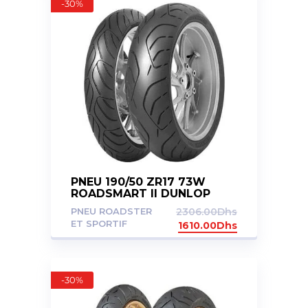
-30%
PNEU 190/50 ZR17 73W
ROADSMART II DUNLOP
PNEU ROADSTER
2306.00
Dhs
ET SPORTIF
1610.00
Dhs
-30%