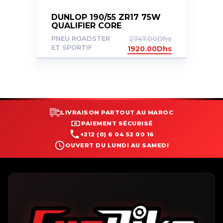
DUNLOP 190/55 ZR17 75W
QUALIFIER CORE
PNEU ROADSTER
2747.00
Dhs
ET SPORTIF
1920.00
Dhs
LIVRAISON PARTOUT AU MAROC
PAIEMENT SÉCURISÉ
+212 (0) 6 04 52 00 16
OUVERT DU LUNDI AU SAMEDI